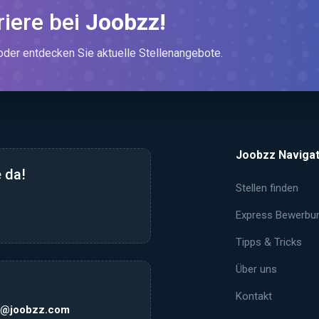
riere bei
Joobzz!
er entdecken Sie aktuelle Stellenangebote.
Joobzz Navigat
 da!
Stellen finden
Express Bewerbu
Tipps & Tricks
Über uns
Kontakt
k@joobzz.com