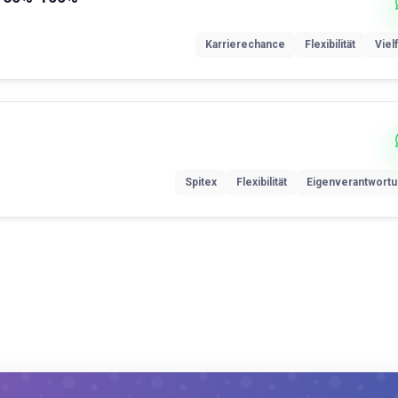
Karrierechance
Flexibilität
Vielf
Spitex
Flexibilität
Eigenverantwort