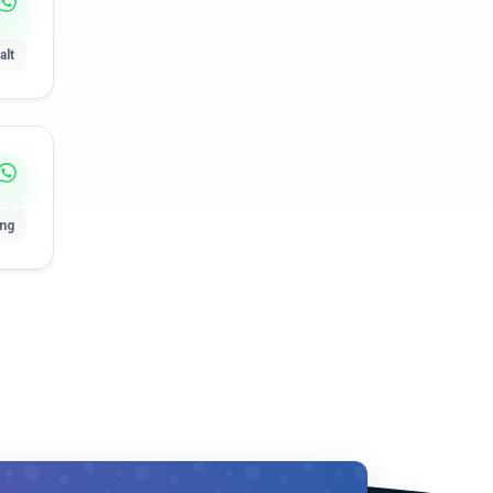
alt
ung