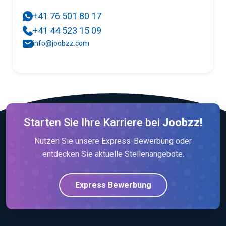
+41 76 501 80 17
+41 44 523 15 09
info@joobzz.com
Starten Sie Ihre Karriere bei
Joobzz!
Nutzen Sie unsere Express-Bewerbung oder
entdecken Sie aktuelle Stellenangebote.
Express Bewerbung