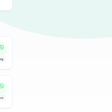
ung
rn