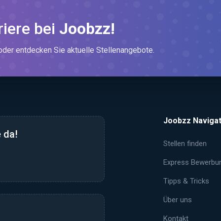
riere bei
Joobzz!
er entdecken Sie aktuelle Stellenangebote.
Joobzz Navigat
 da!
Stellen finden
Express Bewerbu
Tipps & Tricks
Über uns
Kontakt