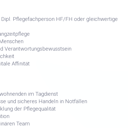
Dipl. Pflegefachperson HF/FH oder gleichwertige
angzeitpflege
 Menschen
 und Verantwortungsbewusstsein
ichkeit
ale Affinität
ewohnenden im Tagdienst
sse und sicheres Handeln in Notfällen
lung der Pflegequalität
tion
linären Team