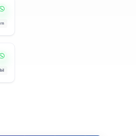
rn
bil