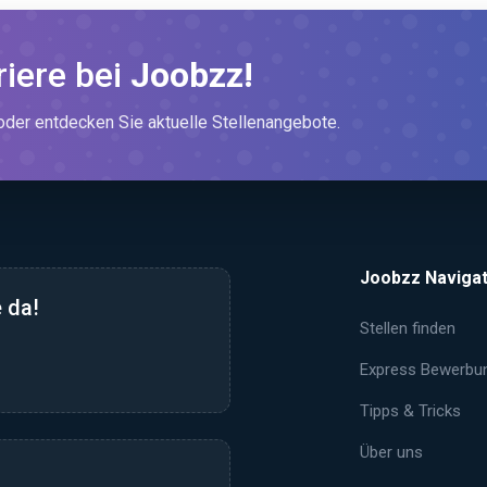
riere bei
Joobzz!
er entdecken Sie aktuelle Stellenangebote.
Joobzz Navigat
 da!
Stellen finden
Express Bewerbu
Tipps & Tricks
Über uns