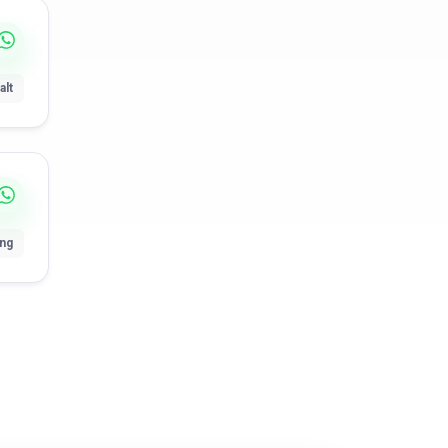
alt
ung