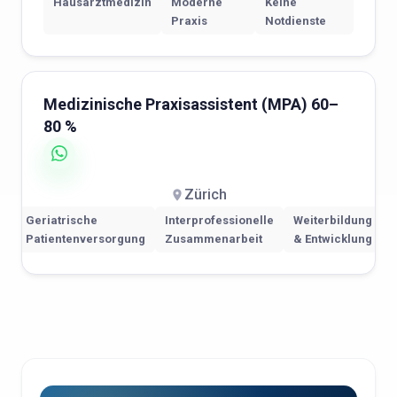
Hausarztmedizin
Moderne
Keine
Praxis
Notdienste
Medizinische Praxisassistent (MPA) 60–
80 %
Zürich
Geriatrische
Interprofessionelle
Weiterbildung
Patientenversorgung
Zusammenarbeit
& Entwicklung