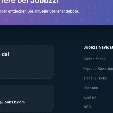
riere bei
Joobzz!
er entdecken Sie aktuelle Stellenangebote.
Joobzz Navigat
 da!
Stellen finden
Express Bewerbu
Tipps & Tricks
Über uns
Kontakt
k@joobzz.com
AGB