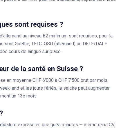
ques sont requises ?
d'allemand au niveau B2 minimum sont requises, pour la
nnus sont Goethe, TELC, ÖSD (allemand) ou DELF/DALF
des cours de langue sur place.
teur de la santé en Suisse ?
sse en moyenne CHF 6'000 à CHF 7'500 brut par mois.
 week-end et les jours fériés, le salaire peut augmenter
ement un 13e mois.
?
andidature express en quelques minutes — même sans CV.