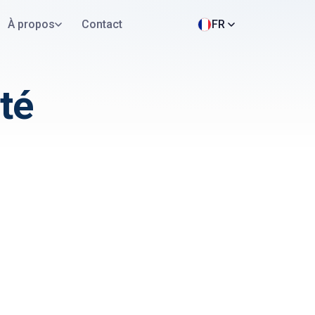
À propos
Contact
FR
té