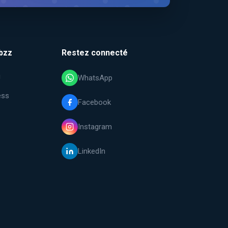
bzz
Restez connecté
i
WhatsApp
ess
Facebook
Instagram
LinkedIn