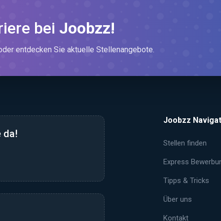
riere bei
Joobzz!
er entdecken Sie aktuelle Stellenangebote.
Joobzz Navigat
 da!
Stellen finden
Express Bewerbu
Tipps & Tricks
Über uns
Kontakt