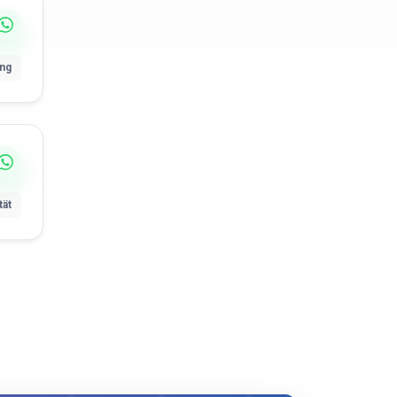
ung
tät