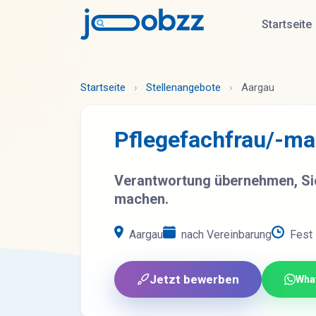
Startseite
Startseite
›
Stellenangebote
›
Aargau
Pflegefachfrau/-m
Verantwortung übernehmen, Sic
machen.
Aargau
nach Vereinbarung
Fest
Jetzt bewerben
Wha