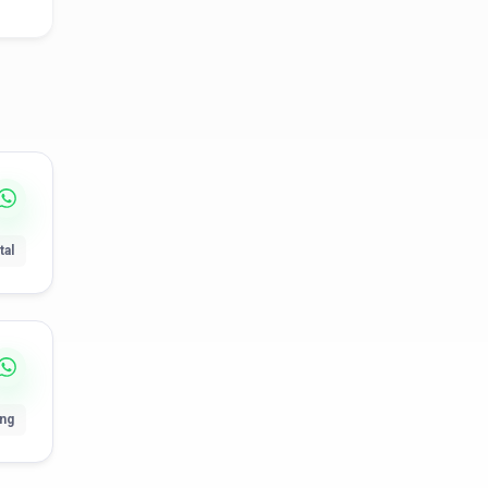
tal
ung