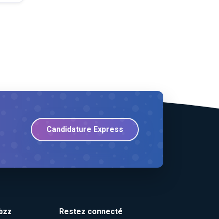
Candidature Express
bzz
Restez connecté