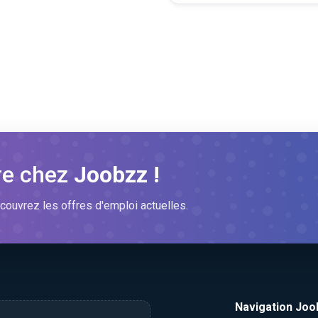
re chez
Joobzz !
couvrez les offres d'emploi actuelles.
Navigation Joo