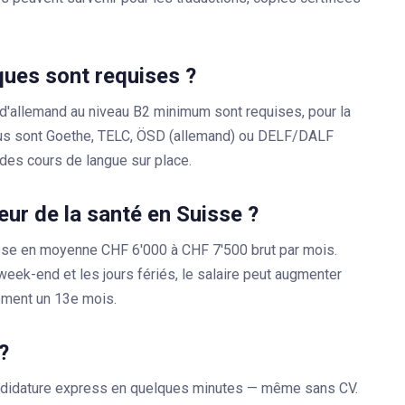
ques sont requises ?
d'allemand au niveau B2 minimum sont requises, pour la
nnus sont Goethe, TELC, ÖSD (allemand) ou DELF/DALF
des cours de langue sur place.
teur de la santé en Suisse ?
sse en moyenne CHF 6'000 à CHF 7'500 brut par mois.
 week-end et les jours fériés, le salaire peut augmenter
ement un 13e mois.
?
andidature express en quelques minutes — même sans CV.