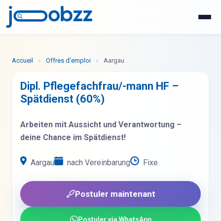
WhatsApp
Postuler maintenant
Accueil
›
Offres d'emploi
›
Aargau
Dipl. Pflegefachfrau/-mann HF –
Spätdienst (60%)
Arbeiten mit Aussicht und Verantwortung –
deine Chance im Spätdienst!
Aargau
nach Vereinbarung
Fixe
Postuler maintenant
Postuler via WhatsApp