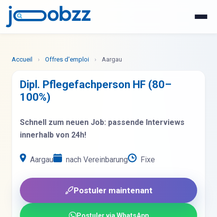
WhatsApp
Postuler maintenant
Accueil
›
Offres d'emploi
›
Aargau
Dipl. Pflegefachperson HF (80–
100%)
Schnell zum neuen Job: passende Interviews
innerhalb von 24h!
Aargau
nach Vereinbarung
Fixe
Postuler maintenant
Postuler via WhatsApp