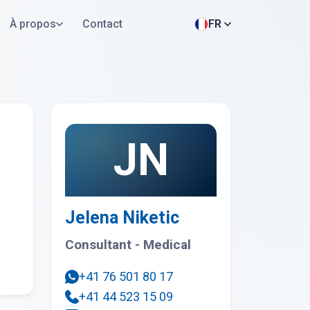
À propos
Contact
FR
Postuler maintenant
WhatsApp
JN
Jelena Niketic
Consultant - Medical
+41 76 501 80 17
+41 44 523 15 09