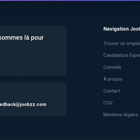
Navigation Joo
 sommes là pour
Trouver un emplo
Candidature Expr
Conseils
À propos
Contact
CGV
eedback@joobzz.com
Mentions légales