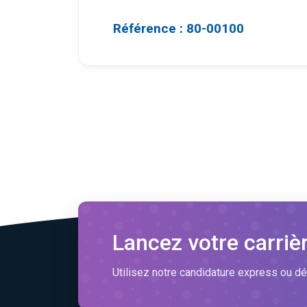
Référence : 80-00100
Lancez votre carriè
Utilisez notre candidature express ou dé