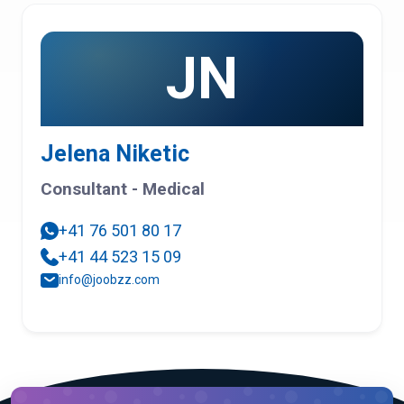
JN
Jelena Niketic
Consultant - Medical
+41 76 501 80 17
+41 44 523 15 09
info@joobzz.com