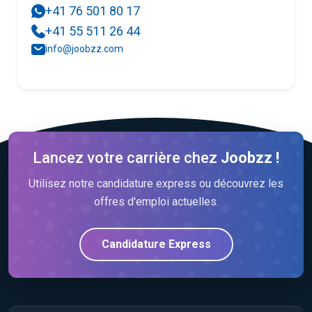
+41 76 501 80 17
+41 55 511 26 44
info@joobzz.com
Lancez votre carrière chez
Joobzz !
Utilisez notre candidature express ou découvrez les
offres d'emploi actuelles.
Candidature Express