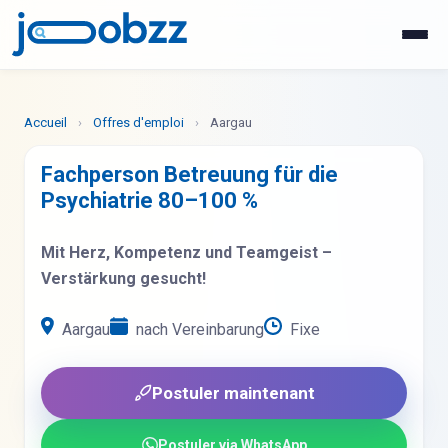
WhatsApp
Postuler maintenant
Accueil
›
Offres d'emploi
›
Aargau
Fachperson Betreuung für die
Psychiatrie 80–100 %
Mit Herz, Kompetenz und Teamgeist –
Verstärkung gesucht!
Aargau
nach Vereinbarung
Fixe
Postuler maintenant
Postuler via WhatsApp