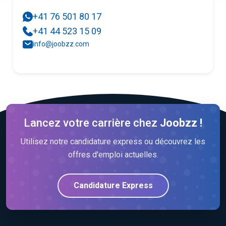
+41 76 501 80 17
+41 44 523 15 09
info@joobzz.com
Lancez votre carrière chez
Joobzz !
Utilisez notre candidature express ou découvrez les
offres d'emploi actuelles.
Candidature Express