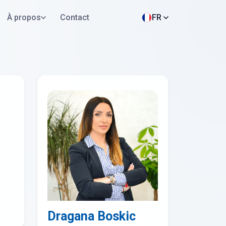
À propos
Contact
FR
Postuler maintenant
WhatsApp
s
Dragana Boskic