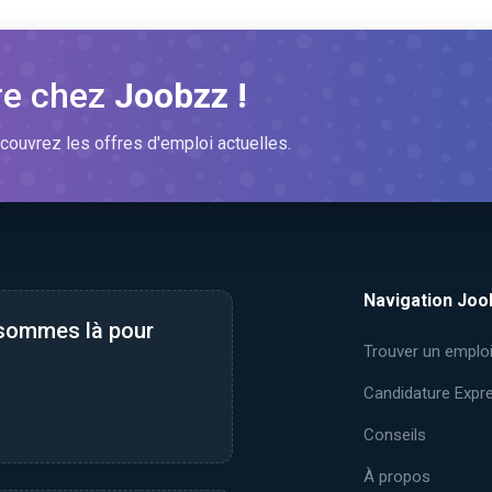
re chez
Joobzz !
couvrez les offres d'emploi actuelles.
Navigation Joo
 sommes là pour
Trouver un emplo
Candidature Expr
Conseils
À propos