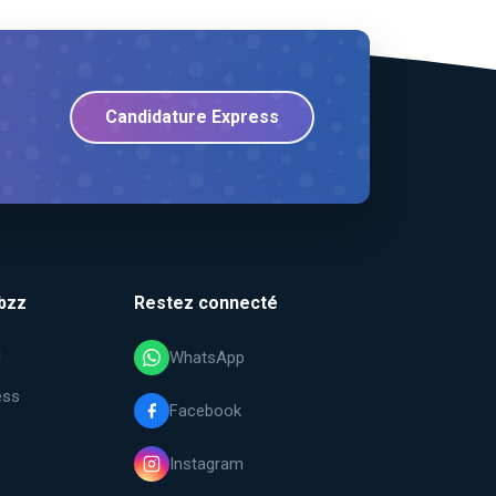
Candidature Express
bzz
Restez connecté
i
WhatsApp
ess
Facebook
Instagram