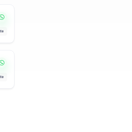
nte
nte