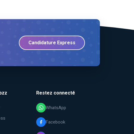
Candidature Express
bzz
Restez connecté
i
WhatsApp
ess
Facebook