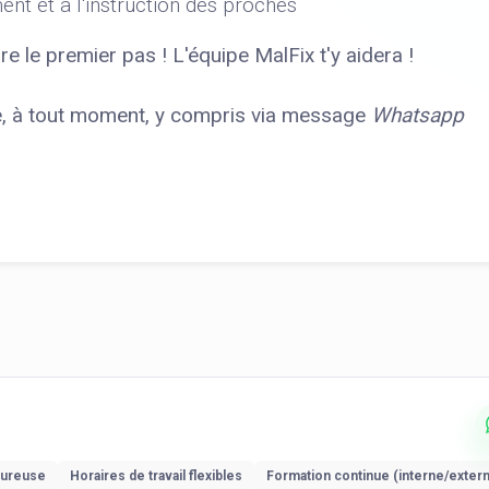
nt et à l'instruction des proches
ire le premier pas ! L'équipe MalFix t'y aidera !
le, à tout moment, y compris via message
Whatsapp
eureuse
Horaires de travail flexibles
Formation continue (interne/exter