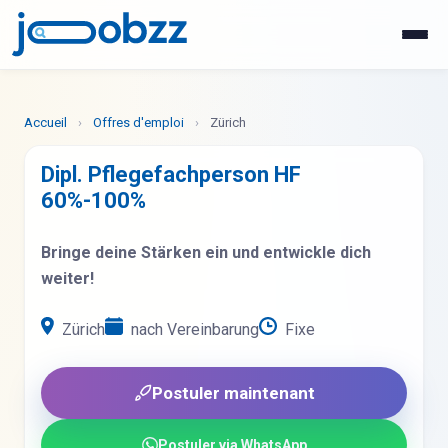
WhatsApp
Postuler maintenant
Accueil
›
Offres d'emploi
›
Zürich
Dipl. Pflegefachperson HF
60%-100%
Bringe deine Stärken ein und entwickle dich
weiter!
Zürich
nach Vereinbarung
Fixe
Postuler maintenant
Postuler via WhatsApp