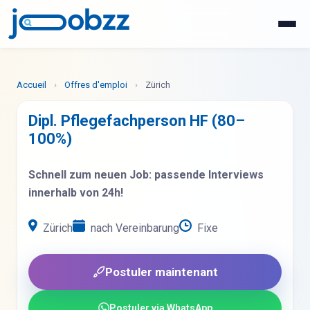
WhatsApp
Postuler maintenant
Accueil
›
Offres d'emploi
›
Zürich
Dipl. Pflegefachperson HF (80–
100%)
Schnell zum neuen Job: passende Interviews
innerhalb von 24h!
Zürich
nach Vereinbarung
Fixe
Postuler maintenant
Postuler via WhatsApp