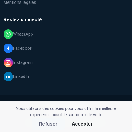
Mentions légales
Restez connecté
WhatsApp
Facebook
Instagram
LinkedIn
Nous utilisons des cookies pour vous offrir la meilleure
expérience possible sur notre site web.
© 2026 Malfix GmbH. Tous droits réservés.
Refuser
Accepter