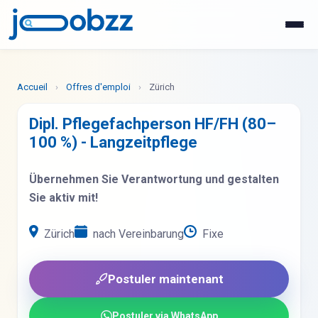
WhatsApp
Postuler maintenant
Accueil
›
Offres d'emploi
›
Zürich
Dipl. Pflegefachperson HF/FH (80–
100 %) - Langzeitpflege
Übernehmen Sie Verantwortung und gestalten
Sie aktiv mit!
Zürich
nach Vereinbarung
Fixe
Postuler maintenant
Postuler via WhatsApp