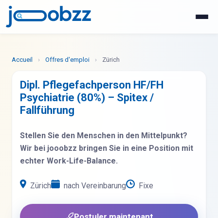
WhatsApp
Postuler maintenant
Accueil
›
Offres d'emploi
›
Zürich
Dipl. Pflegefachperson HF/FH
Psychiatrie (80%) – Spitex /
Fallführung
Stellen Sie den Menschen in den Mittelpunkt?
Wir bei jooobzz bringen Sie in eine Position mit
echter Work-Life-Balance.
Zürich
nach Vereinbarung
Fixe
Postuler maintenant