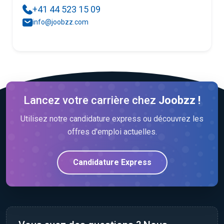
+41 44 523 15 09
info@joobzz.com
Lancez votre carrière chez
Joobzz !
Utilisez notre candidature express ou découvrez les
offres d'emploi actuelles.
Candidature Express