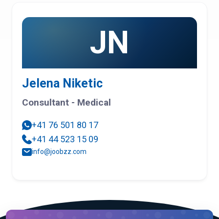
JN
Jelena Niketic
Consultant - Medical
+41 76 501 80 17
+41 44 523 15 09
info@joobzz.com