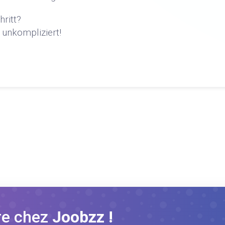
hritt?
 unkompliziert!
re chez
Joobzz !