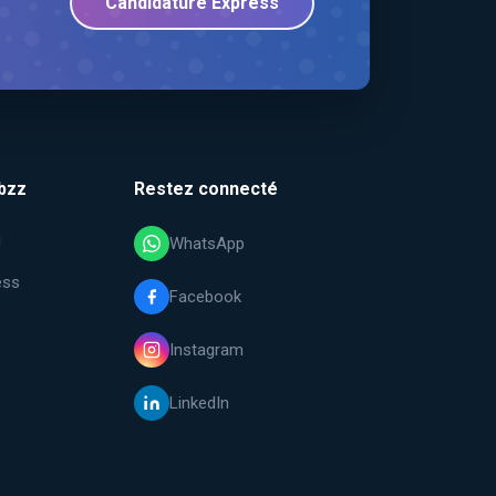
Candidature Express
bzz
Restez connecté
i
WhatsApp
ess
Facebook
Instagram
LinkedIn