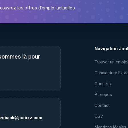
couvrez les offres d'emploi actuelles.
Navigation Joo
 sommes là pour
Trouver un emplo
Candidature Expr
Conseils
À propos
Contact
CGV
eedback@joobzz.com
Mentions légales