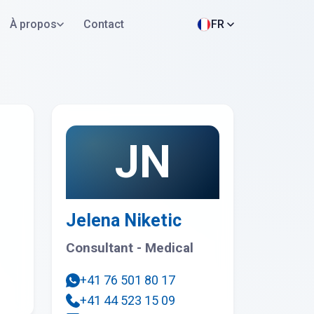
À propos
Contact
FR
Postuler maintenant
WhatsApp
JN
Jelena Niketic
Consultant - Medical
+41 76 501 80 17
+41 44 523 15 09