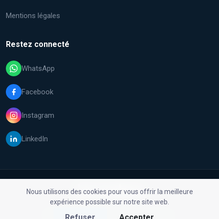
Mentions légales
Restez connecté
WhatsApp
Facebook
Instagram
LinkedIn
Nous utilisons des cookies pour vous offrir la meilleure
expérience possible sur notre site web.
© 2026 Malfix GmbH. Tous droits réservés.
Refuser
Accepter