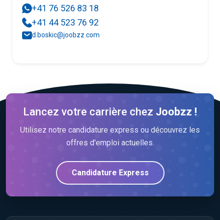
+41 76 526 83 18
+41 44 523 76 92
d.boskic@joobzz.com
Lancez votre carrière chez
Joobzz !
Utilisez notre candidature express ou découvrez les
offres d'emploi actuelles.
Candidature Express