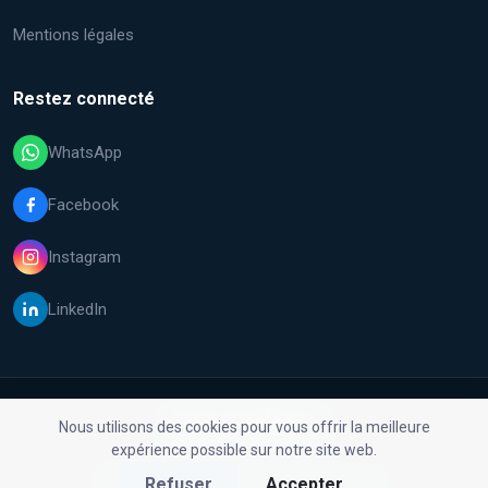
Mentions légales
Restez connecté
WhatsApp
Facebook
Instagram
LinkedIn
Nous utilisons des cookies pour vous offrir la meilleure
expérience possible sur notre site web.
© 2026 Malfix GmbH. Tous droits réservés.
Refuser
Accepter