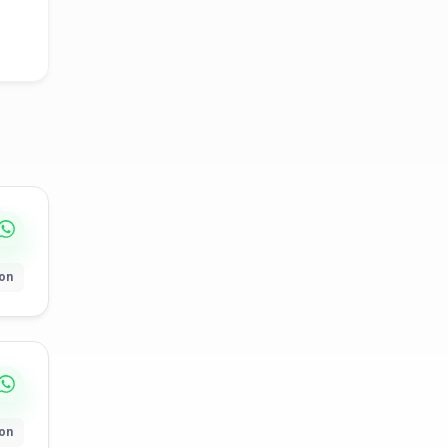
ion
ion