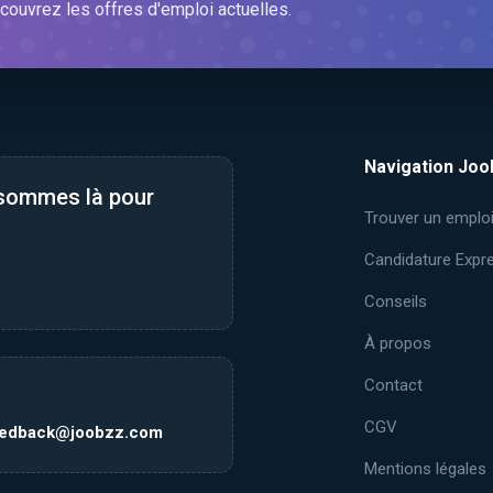
couvrez les offres d'emploi actuelles.
Navigation Joo
 sommes là pour
Trouver un emplo
Candidature Expr
Conseils
À propos
Contact
CGV
eedback@joobzz.com
Mentions légales