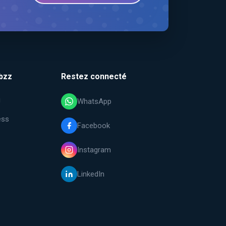
bzz
Restez connecté
i
WhatsApp
ess
Facebook
Instagram
LinkedIn