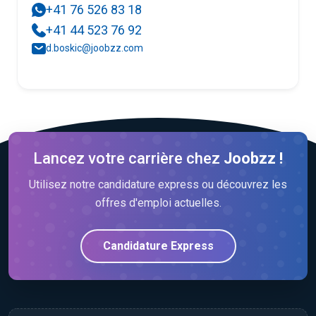
+41 76 526 83 18
+41 44 523 76 92
d.boskic@joobzz.com
Lancez votre carrière chez
Joobzz !
Utilisez notre candidature express ou découvrez les
offres d'emploi actuelles.
Candidature Express