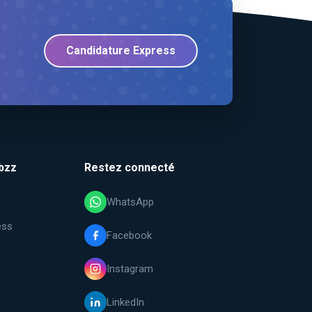
Candidature Express
bzz
Restez connecté
i
WhatsApp
ess
Facebook
Instagram
LinkedIn