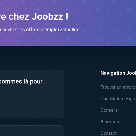
re chez
Joobzz !
couvrez les offres d'emploi actuelles.
Navigation Joo
 sommes là pour
Trouver un emplo
Candidature Expr
Conseils
À propos
Contact