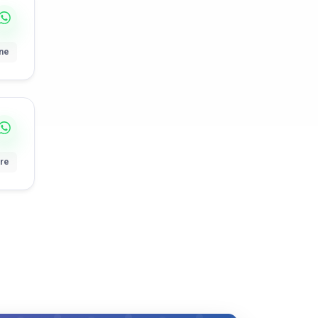
ne
ire