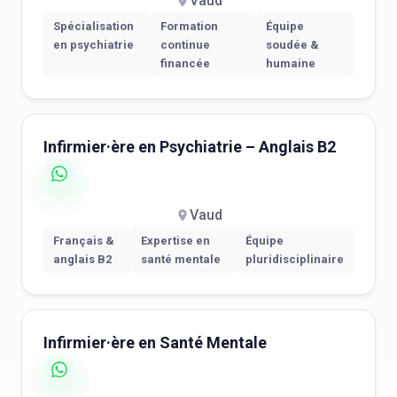
Vaud
Spécialisation
Formation
Équipe
en psychiatrie
continue
soudée &
financée
humaine
Infirmier·ère en Psychiatrie – Anglais B2
Vaud
Français &
Expertise en
Équipe
anglais B2
santé mentale
pluridisciplinaire
Infirmier·ère en Santé Mentale