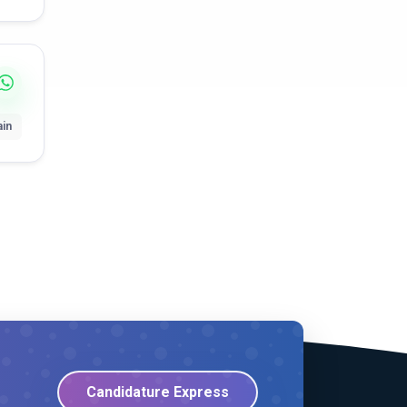
ain
Candidature Express