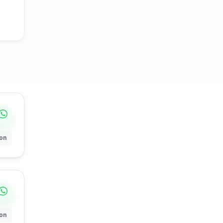
ion
ion