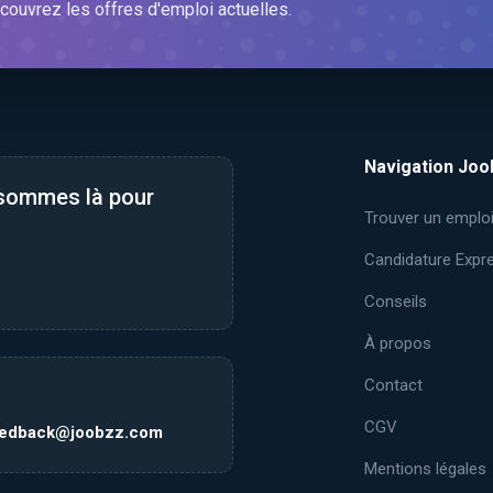
couvrez les offres d'emploi actuelles.
Navigation Joo
 sommes là pour
Trouver un emplo
Candidature Expr
Conseils
À propos
Contact
CGV
eedback@joobzz.com
Mentions légales