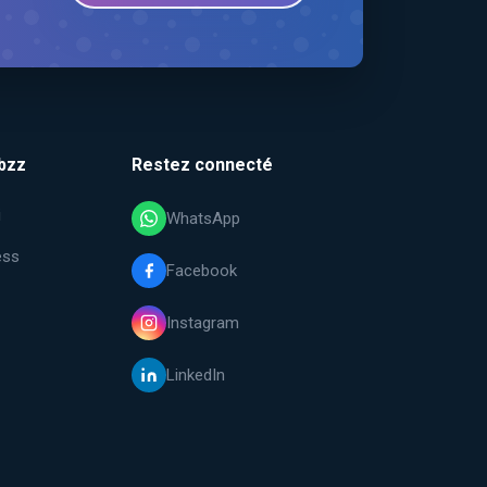
bzz
Restez connecté
i
WhatsApp
ess
Facebook
Instagram
LinkedIn